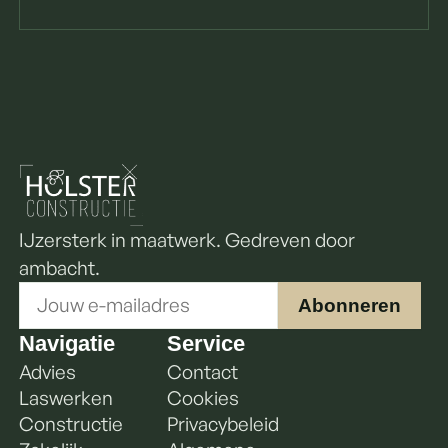
IJzersterk in maatwerk. Gedreven door
ambacht.
* E-
Abonneren
mail
E-
Navigatie
Service
mail
Advies
Contact
Laswerken
Cookies
Constructie
Privacybeleid